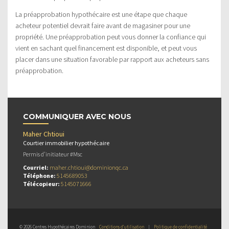
La préapprobation hypothécaire est une étape que chaque
acheteur potentiel devrait faire avant de magasiner pour une
propriété. Une préapprobation peut vous donner la confiance qui
vient en sachant quel financement est disponible, et peut vous
placer dans une situation favorable par rapport aux acheteurs sans
préapprobation.
COMMUNIQUER AVEC NOUS
Maher Chtioui
Courtier immobilier hypothécaire
Permis d’initiateur #Msc
Courriel:
maher.chtioui@dominionqc.ca
Téléphone:
5145689053
Télécopieur:
5145071666
© 2026 Centres Hypothécaires Dominion
Conditions d’utilisation
|
Politique de confidentialité