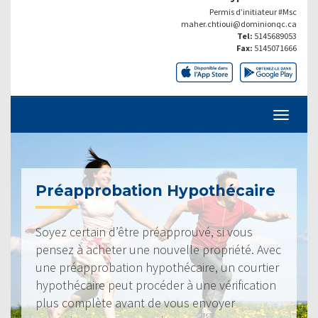
Permis d’initiateur #Msc
maher.chtioui@dominionqc.ca
Tel:
5145689053
Fax:
5145071666
Préapprobation Hypothécaire
Soyez certain d’être préapprouvé, si vous
pensez à acheter une nouvelle propriété. Avec
une préapprobation hypothécaire, un courtier
hypothécaire peut procéder à une vérification
plus complète avant de vous envoyer